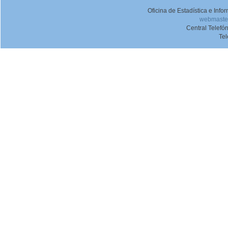
Oficina de Estadística e Inf
webmaster
Central Telefó
Te