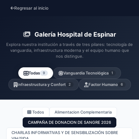
Regresar al inicio
Galería Hospital de Espinar
Explora nuestra institución a través de tres pilares: tecnología de
vanguardia, infraestructura moderna y el equipo humano que
nos distingue.
Todas
9
Vanguardia Tecnológica
1
Infraestructura y Confort
2
Factor Humano
6
Todos
Alimentacion Complementaria
CAMPAÑA DE DONACION DE SANGRE 2026
CHARLAS INFORMATIVAS Y DE SENSIBILIZACIÓN SOBRE
VIH/SIDA